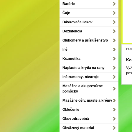
Batérie
Čaje
Dávkovače liekov
Dezinfekcia
Glukomery a príslušenstvo
POP
Iné
Kozmetika
Ko
Vyž
Náplaste a krytia na rany
pos
Inštrumenty- nástroje
Masážne a akupresúrne
pomôcky
Masážne gély, maste a krémy
Oblečenie
Obuv zdravotná
Obväzový materiál