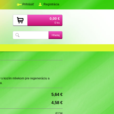
Prihlásiť
Registrácia
0,00 €
0 ks
y s kozím mliekom pre regeneráciu a
a.
5,64 €
4,58 €
6134