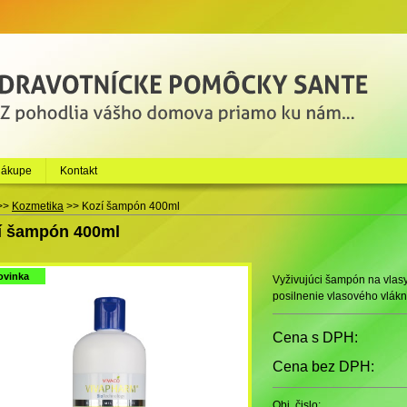
nákupe
Kontakt
>>
Kozmetika
>>
Kozí šampón 400ml
í šampón 400ml
ovinka
Vyživujúci šampón na vlas
posilnenie vlasového vlákn
Cena s DPH:
Cena bez DPH:
Obj. čislo: