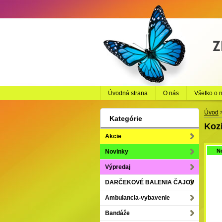
Úvodná strana
O nás
Všetko o 
Úvod
Kategórie
Koz
Akcie
N
Novinky
Výpredaj
DARČEKOVÉ BALENIA ČAJOV
Ambulancia-vybavenie
Bandáže