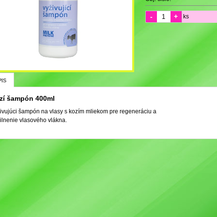
-
+
ks
IS
zí šampón 400ml
ivujúci šampón na vlasy s kozím mliekom pre regeneráciu a
ilnenie vlasového vlákna.