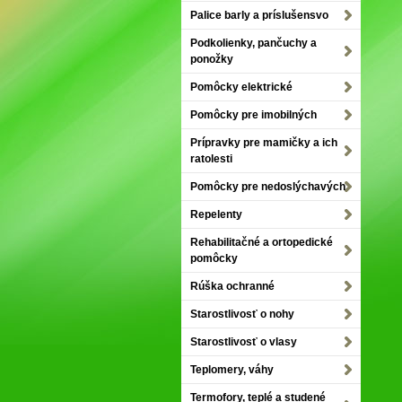
Palice barly a príslušensvo
Podkolienky, pančuchy a
ponožky
Pomôcky elektrické
Pomôcky pre imobilných
Prípravky pre mamičky a ich
ratolesti
Pomôcky pre nedoslýchavých
Repelenty
Rehabilitačné a ortopedické
pomôcky
Rúška ochranné
Starostlivosť o nohy
Starostlivosť o vlasy
Teplomery, váhy
Termofory, teplé a studené