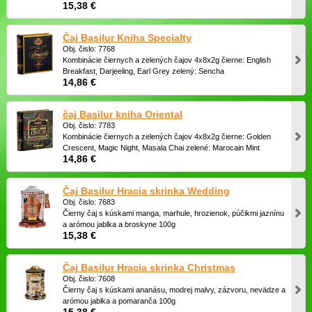
15,38 €
Čaj Basilur Kniha Specialty
Obj. čislo: 7768
Kombinácie čiernych a zelených čajov 4x8x2g čierne: English
Breakfast, Darjeeling, Earl Grey zelený: Sencha
14,86 €
čaj Basilur kniha Oriental
Obj. čislo: 7783
Kombinácie čiernych a zelených čajov 4x8x2g čierne: Golden
Crescent, Magic Night, Masala Chai zelené: Marocain Mint
14,86 €
Čaj Basilur Hracia skrinka Wedding
Obj. čislo: 7683
Čierny čaj s kúskami manga, marhule, hrozienok, púčikmi jaznínu
a arómou jablka a broskyne 100g
15,38 €
Čaj Basilur Hracia skrinka Christmas
Obj. čislo: 7608
Čierny čaj s kúskami ananásu, modrej malvy, zázvoru, nevädze a
arómou jablka a pomaranča 100g