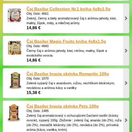
Čaj Basilur Collection Nr.1 kniha 4x8x1,5g
Obj. čislo: 4661
Zelený, čierny a biely aromatizovaný čaj s arómou jahody, kiwi,
maliny, šípok, mäty, a mliečnej arómy.
14,86 €
Čaj Basilur Magic Fruits kniha 4x8x1,5g
Obj. čislo: 4660
Čierny čaj s arómou jahody, kiwi, citrónu, maliny, šípok a
exotického ovocia.
14,86 €
Čaj Basilur hracia skrinka Romantic 100g
Obj. čislo: 1070
Zelená sypaný čaj s ananásom, ružou, nechtíkom lekárskym,
nevädzou a arómou kávy a vanilky
15,38 €
Čaj Basilur hracia skrinka Pets 100g
Obj. čislo: 1485
Zelený čaj aromatizovaný s ochucujúcimi časťami rastlín (kúsky
ovocie), sypaný 100g. Zloženie : zelený čaj, ananás (do 2%), ruža
(do 2%), mesiačik lekársky (do 2%), nevädza (do 2%), prírodná
aróma (káva, vanilka, krém).