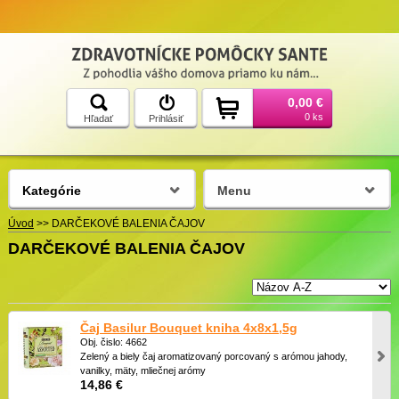
0,00 €
0 ks
Hľadať
Prihlásiť
Kategórie
Menu
Úvod
>>
DARČEKOVÉ BALENIA ČAJOV
DARČEKOVÉ BALENIA ČAJOV
Čaj Basilur Bouquet kniha 4x8x1,5g
Obj. čislo: 4662
Zelený a biely čaj aromatizovaný porcovaný s arómou jahody,
vanilky, mäty, mliečnej arómy
14,86 €