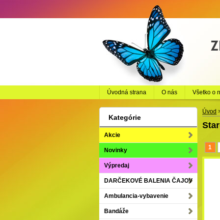
Úvodná strana
O nás
Všetko o 
Úvod
Kategórie
Star
Akcie
1
Novinky
Výpredaj
DARČEKOVÉ BALENIA ČAJOV
Ambulancia-vybavenie
Bandáže