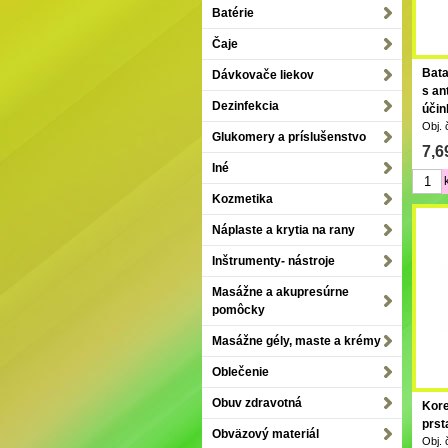
Batérie
Čaje
Bata
Dávkovače liekov
s an
Dezinfekcia
účin
Obj. 
Glukomery a príslušenstvo
7,6
Iné
Kozmetika
Náplaste a krytia na rany
Inštrumenty- nástroje
Masážne a akupresúrne
pomôcky
Masážne gély, maste a krémy
Oblečenie
Obuv zdravotná
Kore
prst
Obväzový materiál
Obj. 