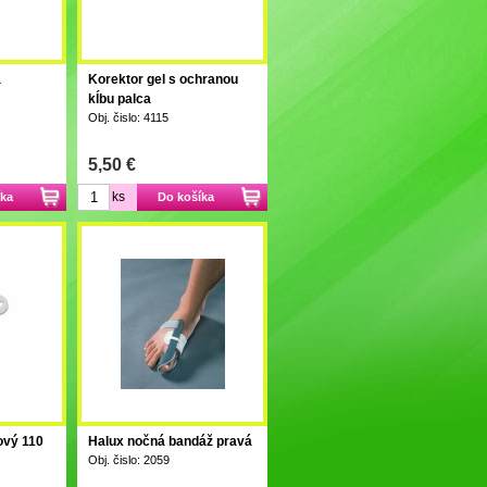
a
Korektor gel s ochranou
kĺbu palca
Obj. čislo: 4115
5,50 €
ks
íka
Do košíka
ový 110
Halux nočná bandáž pravá
Obj. čislo: 2059