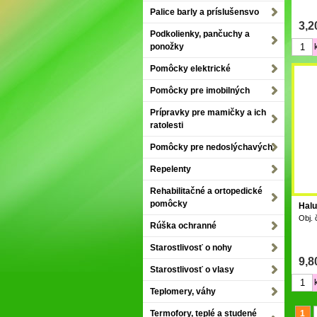
Palice barly a príslušensvo
3,2
Podkolienky, pančuchy a
ponožky
Pomôcky elektrické
Pomôcky pre imobilných
Prípravky pre mamičky a ich
ratolesti
Pomôcky pre nedoslýchavých
Repelenty
Rehabilitačné a ortopedické
pomôcky
Halu
Obj. 
Rúška ochranné
Starostlivosť o nohy
9,8
Starostlivosť o vlasy
Teplomery, váhy
Termofory, teplé a studené
1