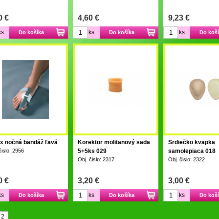
0 €
4,60 €
9,23 €
ks
ks
ks
Do košíka
Do košíka
Do koš
x nočná bandáž ľavá
Korektor molitanový sada
Srdiečko kvapka
čislo: 2956
5+5ks 029
samolepiaca 018
Obj. čislo: 2317
Obj. čislo: 2322
0 €
3,20 €
3,00 €
ks
ks
ks
Do košíka
Do košíka
Do koš
2