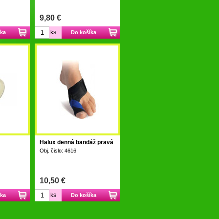
9,80 €
ks
íka
Do košíka
Halux denná bandáž pravá
Obj. čislo: 4616
10,50 €
ks
íka
Do košíka