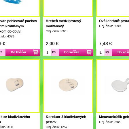
van pohlcovač pachov
Hrebeň medziprstový
Ovál chránič prst
timikrobiálnym
molitanový
Obj. čislo: 3999
kom do obuvi
Obj. čislo: 2323
čislo: 4323
9 €
2,00 €
7,48 €
ks
ks
ks
Do košíka
Do košíka
Do koš
ktor kladivkového
Korektor 3 kladivkových
Metavankúšik gel
a
prstov
Obj. čislo: 2604
čislo: 3111
Obj. čislo: 1257