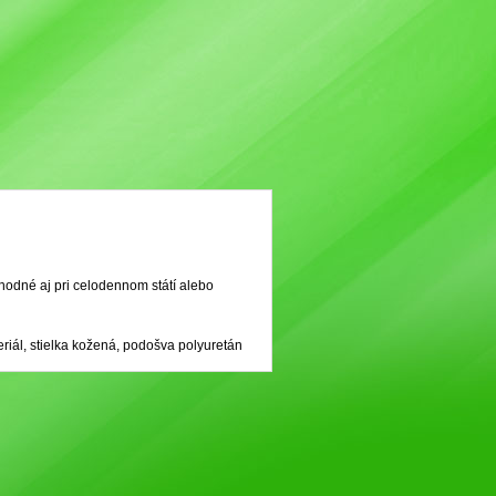
hodné aj pri celodennom státí alebo
riál, stielka kožená, podošva polyuretán