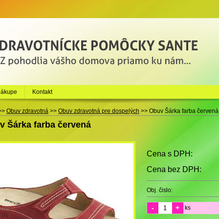
nákupe
Kontakt
>>
Obuv zdravotná
>>
Obuv zdravotná pre dospelých
>>
Obuv Šárka farba červená
v Šárka farba červená
Cena s DPH:
Cena bez DPH:
Obj. čislo:
-
+
ks