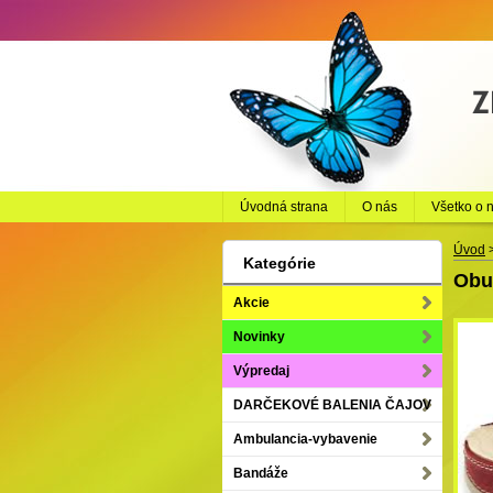
Úvodná strana
O nás
Všetko o 
Úvod
Kategórie
Obu
Akcie
Novinky
Výpredaj
DARČEKOVÉ BALENIA ČAJOV
Ambulancia-vybavenie
Bandáže