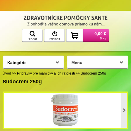
0,00 €
0 ks
Hľadať
Prihlásiť
Kategórie
Menu
Úvod
>>
Prípravky pre mamičky a ich ratolesti
>>
Sudocrem 250g
Sudocrem 250g