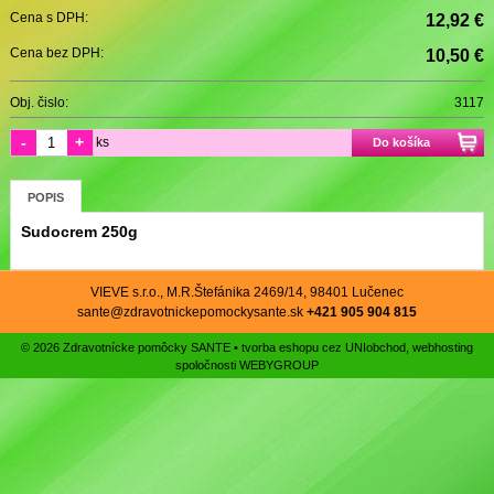
Cena s DPH:
12,92 €
Cena bez DPH:
10,50 €
Obj. čislo:
3117
-
+
ks
Do košíka
POPIS
Sudocrem 250g
VIEVE s.r.o., M.R.Štefánika 2469/14, 98401 Lučenec
sante@zdravotnickepomockysante.sk
+421 905 904 815
© 2026 Zdravotnícke pomôcky SANTE •
tvorba eshopu cez UNIobchod
,
webhosting
spoločnosti
WEBYGROUP