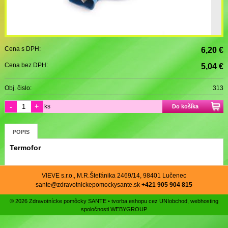
Cena s DPH:
6,20 €
Cena bez DPH:
5,04 €
Obj. čislo:
313
-
+
ks
Do košíka
POPIS
Termofor
VIEVE s.r.o., M.R.Štefánika 2469/14, 98401 Lučenec
sante@zdravotnickepomockysante.sk
+421 905 904 815
© 2026 Zdravotnícke pomôcky SANTE •
tvorba eshopu cez UNIobchod
,
webhosting
spoločnosti
WEBYGROUP