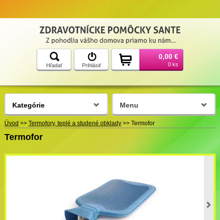
0,00 €
0 ks
Hľadať
Prihlásiť
Kategórie
Menu
Úvod
>>
Termofory, teplé a studené obklady
>>
Termofor
Termofor