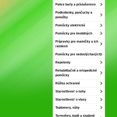
Palice barly a príslušensvo
Podkolienky, pančuchy a
ponožky
Pomôcky elektrické
Pomôcky pre imobilných
Prípravky pre mamičky a ich
ratolesti
Pomôcky pre nedoslýchavých
Repelenty
Rehabilitačné a ortopedické
pomôcky
Rúška ochranné
Starostlivosť o nohy
Starostlivosť o vlasy
Teplomery, váhy
Termofory, teplé a studené