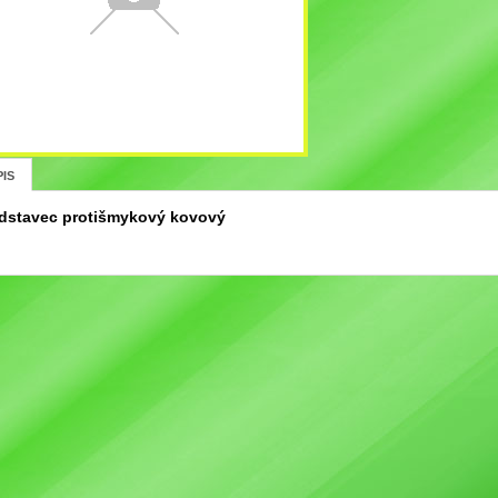
IS
dstavec protišmykový kovový