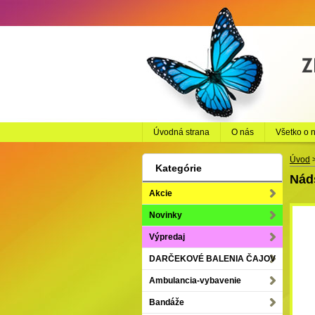
Úvodná strana
O nás
Všetko o 
Úvod
Kategórie
Nád
Akcie
Novinky
Výpredaj
DARČEKOVÉ BALENIA ČAJOV
Ambulancia-vybavenie
Bandáže