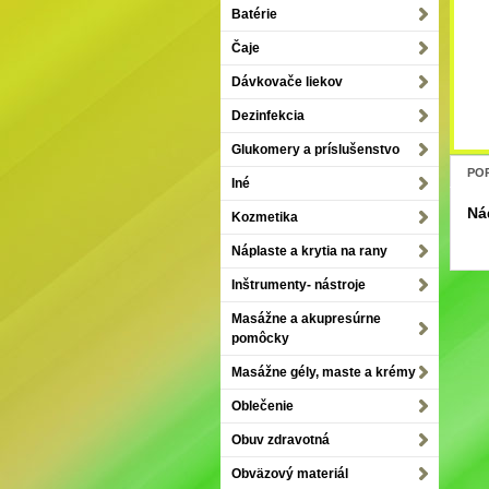
Batérie
Čaje
Dávkovače liekov
Dezinfekcia
Glukomery a príslušenstvo
POP
Iné
Ná
Kozmetika
Náplaste a krytia na rany
Inštrumenty- nástroje
Masážne a akupresúrne
pomôcky
Masážne gély, maste a krémy
Oblečenie
Obuv zdravotná
Obväzový materiál