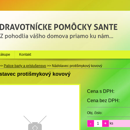
nákupe
Kontakt
>>
Palice barly a príslušensvo
>>
Nádstavec protišmykový kovový
stavec protišmykový kovový
Cena s DPH:
Cena bez DPH:
Obj. čislo:
-
+
ks