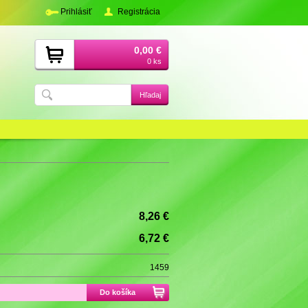
Prihlásiť
Registrácia
0,00 €
0 ks
8,26 €
6,72 €
1459
Do košíka