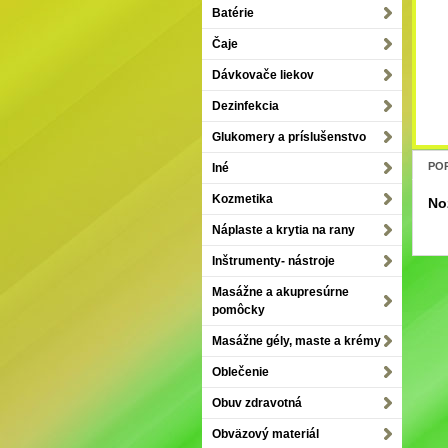
Batérie
Čaje
Dávkovače liekov
Dezinfekcia
Glukomery a príslušenstvo
POP
Iné
Kozmetika
No
Náplaste a krytia na rany
Inštrumenty- nástroje
Masážne a akupresúrne
pomôcky
Masážne gély, maste a krémy
Oblečenie
Obuv zdravotná
Obväzový materiál