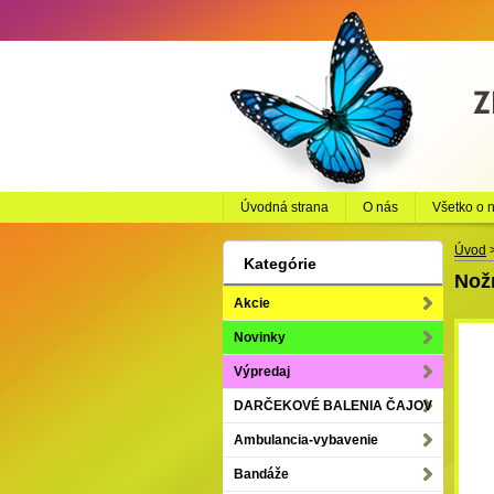
Úvodná strana
O nás
Všetko o 
Úvod
Kategórie
Nož
Akcie
Novinky
Výpredaj
DARČEKOVÉ BALENIA ČAJOV
Ambulancia-vybavenie
Bandáže