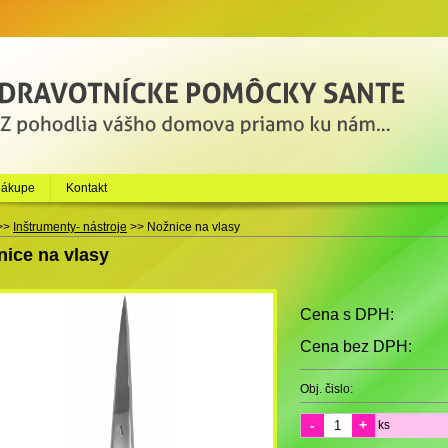
nákupe
Kontakt
>>
Inštrumenty- nástroje
>>
Nožnice na vlasy
nice na vlasy
Cena s DPH:
Cena bez DPH:
Obj. čislo:
-
+
ks