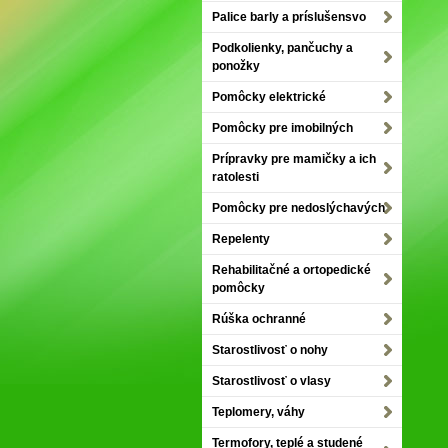
Palice barly a príslušensvo
Podkolienky, pančuchy a
ponožky
Pomôcky elektrické
Pomôcky pre imobilných
Prípravky pre mamičky a ich
ratolesti
Pomôcky pre nedoslýchavých
Repelenty
Rehabilitačné a ortopedické
pomôcky
Rúška ochranné
Starostlivosť o nohy
Starostlivosť o vlasy
Teplomery, váhy
Termofory, teplé a studené