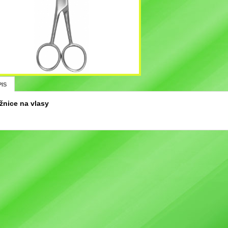
IS
žnice na vlasy