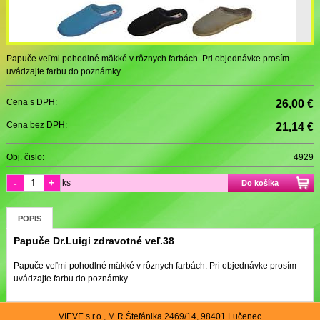
Papuče veľmi pohodlné mäkké v rôznych farbách. Pri objednávke prosím
uvádzajte farbu do poznámky.
Cena s DPH:
26,00 €
Cena bez DPH:
21,14 €
Obj. čislo:
4929
-
+
ks
Do košíka
POPIS
Papuče Dr.Luigi zdravotné veľ.38
Papuče veľmi pohodlné mäkké v rôznych farbách. Pri objednávke prosím
uvádzajte farbu do poznámky.
VIEVE s.r.o., M.R.Štefánika 2469/14, 98401 Lučenec