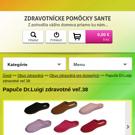
0,00 €
0 ks
Hľadať
Prihlásiť
Kategórie
Menu
Úvod
>>
Obuv zdravotná
>>
Obuv zdravotná pre dospelých
>>
Papuče Dr.Luigi
zdravotné veľ.38
Papuče Dr.Luigi zdravotné veľ.38