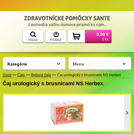
0,00 €
0 ks
Hľadať
Prihlásiť
Kategórie
Menu
Úvod
>>
Čaje
>>
Bylinné čaje
>>
Čaj urologický s brusnicami NS Herbex
Čaj urologický s brusnicami NS Herbex