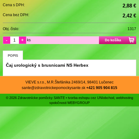
Cena s DPH:
2,88 €
Cena bez DPH:
2,42 €
Obj. čislo:
1317
-
+
ks
Do košíka
POPIS
Čaj urologický s brusnicami NS Herbex
VIEVE s.r.o., M.R.Štefánika 2469/14, 98401 Lučenec
sante@zdravotnickepomockysante.sk
+421 905 904 815
© 2026 Zdravotnícke pomôcky SANTE •
tvorba eshopu cez UNIobchod
,
webhosting
spoločnosti
WEBYGROUP