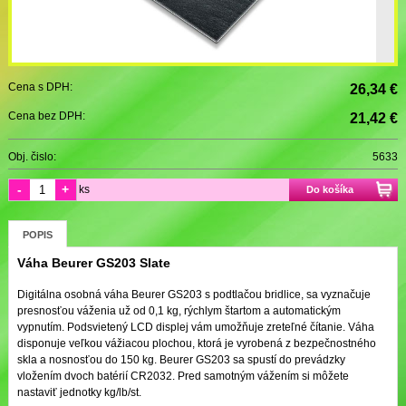
Cena s DPH:
26,34 €
Cena bez DPH:
21,42 €
Obj. čislo:
5633
-
+
ks
Do košíka
POPIS
Váha Beurer GS203 Slate
Digitálna osobná váha Beurer GS203 s podtlačou bridlice, sa vyznačuje
presnosťou váženia už od 0,1 kg, rýchlym štartom a automatickým
vypnutím. Podsvietený LCD displej vám umožňuje zreteľné čítanie. Váha
disponuje veľkou vážiacou plochou, ktorá je vyrobená z bezpečnostného
skla a nosnosťou do 150 kg. Beurer GS203 sa spustí do prevádzky
vložením dvoch batérií CR2032. Pred samotným vážením si môžete
nastaviť jednotky kg/lb/st.