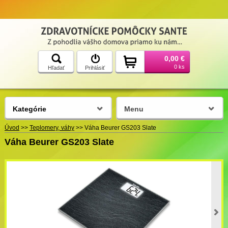
0,00 €
0 ks
Hľadať
Prihlásiť
Kategórie
Menu
Úvod
>>
Teplomery, váhy
>>
Váha Beurer GS203 Slate
Váha Beurer GS203 Slate