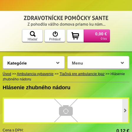
0,00 €
0 ks
Hľadať
Prihlásiť
Kategórie
Menu
Úvod
>>
Ambulancia-vybavenie
>>
Tlačivá pre ambulancie Igaz
>>
Hlásenie
zhubného nádoru
Hlásenie zhubného nádoru
Cena s DPH:
0,12 €