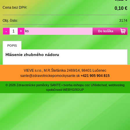
Cena bez DPH:
0,10 €
Obj. čislo:
3174
-
+
ks
Do košíka
POPIS
Hlásenie zhubného nádoru
VIEVE s.r.o., M.R.Štefánika 2469/14, 98401 Lučenec
sante@zdravotnickepomockysante.sk
+421 905 904 815
© 2026 Zdravotnícke pomôcky SANTE •
tvorba eshopu cez UNIobchod
,
webhosting
spoločnosti
WEBYGROUP