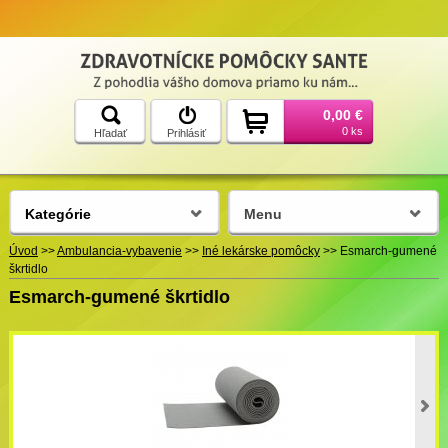
0,00 €
0 ks
Hľadať
Prihlásiť
Kategórie
Menu
Úvod
>>
Ambulancia-vybavenie
>>
Iné lekárske pomôcky
>>
Esmarch-gumené
škrtidlo
Esmarch-gumené škrtidlo