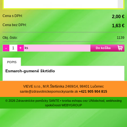
Cena s DPH:
2,00 €
Cena bez DPH:
1,63 €
Obj. čislo:
1139
-
+
ks
Do košíka
POPIS
Esmarch-gumené škrtidlo
VIEVE s.r.o., M.R.Štefánika 2469/14, 98401 Lučenec
sante@zdravotnickepomockysante.sk
+421 905 904 815
© 2026 Zdravotnícke pomôcky SANTE •
tvorba eshopu cez UNIobchod
,
webhosting
spoločnosti
WEBYGROUP