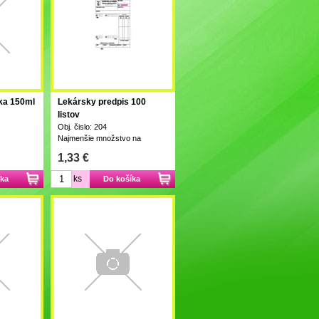
tka 150ml
Lekársky predpis 100
listov
Obj. čislo: 204
Najmenšie množstvo na
objednanie je 1000 ks
1,33 €
ks
íka
Do košíka