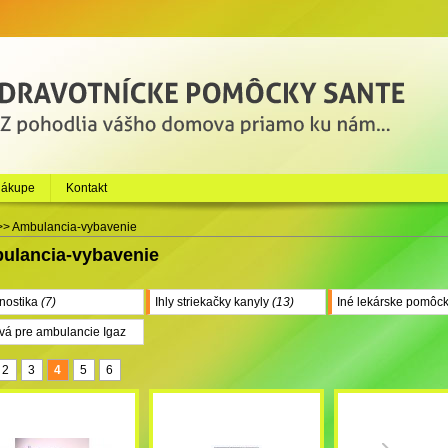
nákupe
Kontakt
>>
Ambulancia-vybavenie
ulancia-vybavenie
nostika
(7)
Ihly striekačky kanyly
(13)
Iné lekárske pomôc
ivá pre ambulancie Igaz
2
3
4
5
6