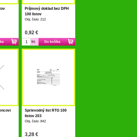
tov
Príjmový doklad bez DPH
100 listov
Obj. čislo: 212
0,92 €
ks
íka
Do košíka
encovi
Sprievodný list RTG 100
listov 203
Obj. čislo: 842
3,28 €