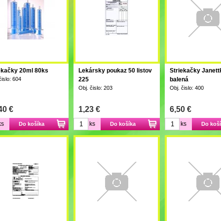
ekačky 20ml 80ks
Lekársky poukaz 50 listov
Striekačky Janet
čislo: 604
225
balená
Obj. čislo: 203
Obj. čislo: 400
,40 €
1,23 €
6,50 €
ks
ks
ks
Do košíka
Do košíka
Do koš