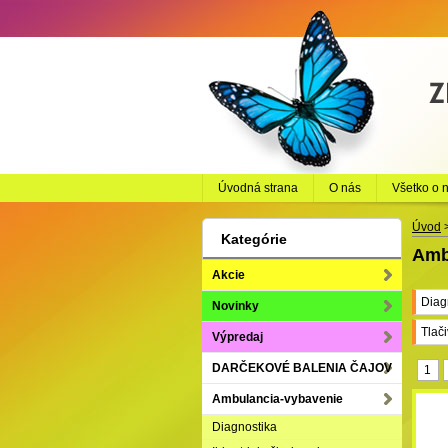
Úvodná strana
O nás
Všetko o 
Úvod
Kategórie
Amb
Akcie
Diag
Novinky
Tlač
Výpredaj
(33)
DARČEKOVÉ BALENIA ČAJOV
1
Ambulancia-vybavenie
Diagnostika