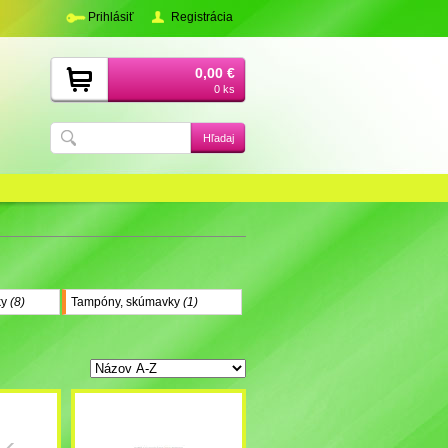
Prihlásiť
Registrácia
0,00 €
0 ks
ky
(8)
Tampóny, skúmavky
(1)