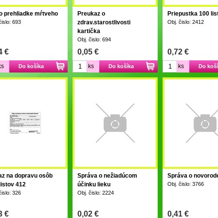
 o prehliadke mŕtveho
Preukaz o
Priepustka 100 lis
čislo: 693
zdrav.starostlivosti
Obj. čislo: 2412
kartička
Obj. čislo: 694
4 €
0,05 €
0,72 €
ks
ks
ks
Do košíka
Do košíka
Do koš
az na dopravu osôb
Správa o nežiadúcom
Správa o novorod
listov 412
účinku lieku
Obj. čislo: 3766
čislo: 326
Obj. čislo: 2224
3 €
0,02 €
0,41 €