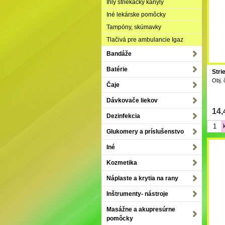
Ihly striekačky kanyly
Iné lekárske pomôcky
Tampóny, skúmavky
Tlačivá pre ambulancie Igaz
Bandáže
Batérie
Stri
Obj. 
Čaje
Dávkovače liekov
14
Dezinfekcia
Glukomery a príslušenstvo
Iné
Kozmetika
Náplaste a krytia na rany
Inštrumenty- nástroje
Masážne a akupresúrne
pomôcky